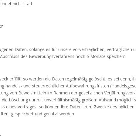
indet nicht statt.
t
?
genen Daten, solange es für unsere vorvertraglichen, vertraglichen u
h Abschluss des Bewerbungsverfahrens noch 6 Monate speichern.
ck erfüllt, so werden die Daten regelmäßig gelöscht, es sei denn, ihre
üllung handels- und steuerrechtlicher Aufbewahrungsfristen (Handels
tung von Beweismitteln im Rahmen der gesetzlichen Verjährungsvor-sc
lte die Löschung nur mit unverhältnismäßig großem Aufwand möglich se
uss eines Vertrages, so können Ihre Daten, zum Zwecke des üblichen
iften, gespeichert und genutzt werden.